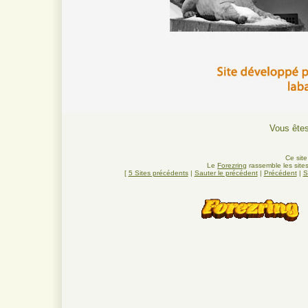
Vous ête
Ce sit
Le
Forezring
rassemble les sites
[
5 Sites précédents
|
Sauter le précédent
|
Précédent
|
S